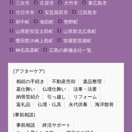
三次市
庄原市
大竹市
東広島市
廿日市市
安芸高田市
江田島市
府中町
海田町
熊野町
山県郡安芸太田町
山県郡北広島町
豊田郡大崎上島町
世羅郡世羅町
神石高原町
広島の葬儀会社一覧
[アフターケア]
相続の手続き
不動産売却
遺品整理
墓仕舞い
仏壇仕舞い
法事・法要
納骨堂紹介
引っ越し
リフォーム
返礼品
仏壇・仏具
永代供養
海洋散骨
[事前相談]
事前相談
終活サポート