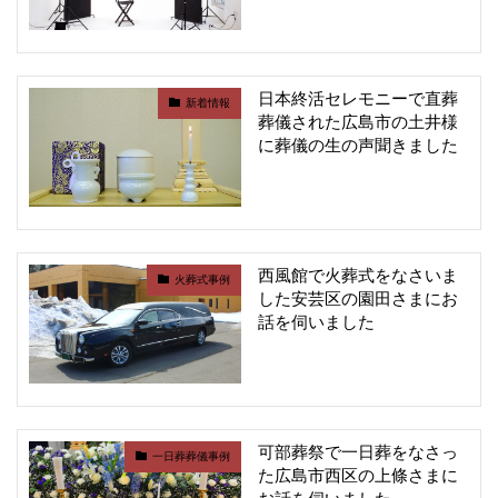
日本終活セレモニーで直葬
新着情報
葬儀された広島市の土井様
に葬儀の生の声聞きました
西風館で火葬式をなさいま
火葬式事例
した安芸区の園田さまにお
話を伺いました
可部葬祭で一日葬をなさっ
一日葬葬儀事例
た広島市西区の上條さまに