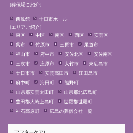
[葬儀場ご紹介]
西風館
十日市ホール
[エリアご紹介]
東区
中区
南区
西区
安芸区
呉市
竹原市
三原市
尾道市
福山市
府中市
安佐北区
安佐南区
三次市
庄原市
大竹市
東広島市
廿日市市
安芸高田市
江田島市
府中町
海田町
熊野町
山県郡安芸太田町
山県郡北広島町
豊田郡大崎上島町
世羅郡世羅町
神石高原町
広島の葬儀会社一覧
[アフターケア]