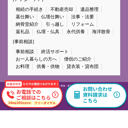
相続の手続き
不動産売却
遺品整理
墓仕舞い
仏壇仕舞い
法事・法要
納骨堂紹介
引っ越し
リフォーム
返礼品
仏壇・仏具
永代供養
海洋散骨
[事前相談]
事前相談
終活サポート
お一人暮らしの方へ
僧侶のご紹介
お料理
供養・供物
貸衣装・貸布団
© All Rights Reserved.
広島市で 葬儀・家族葬なら日本終活セレモニー