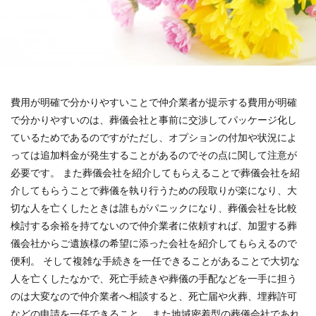
費用が明確で分かりやすいことで仲介業者が提示する費用が明確
で分かりやすいのは、葬儀会社と事前に交渉してパッケージ化し
ているためであるのですがただし、オプションの付加や状況によ
っては追加料金が発生することがあるのでその点に関して注意が
必要です。
また葬儀会社を紹介してもらえることで葬儀会社を紹
介してもらうことで葬儀を執り行うための段取りが楽になり、大
切な人を亡くしたときは誰もがパニックになり、葬儀会社を比較
検討する余裕を持てないので仲介業者に依頼すれば、加盟する葬
儀会社からご遺族様の希望に添った会社を紹介してもらえるので
便利。
そして複雑な手続きを一任できることがあることで大切な
人を亡くしたなかで、死亡手続きや葬儀の手配などを一手に担う
のは大変なので仲介業者へ相談すると、死亡届や火葬、埋葬許可
などの申請を一任できること。
また地域密着型の葬儀会社であれ