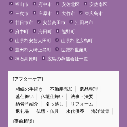
福山市
府中市
安佐北区
安佐南区
三次市
庄原市
大竹市
東広島市
廿日市市
安芸高田市
江田島市
府中町
海田町
熊野町
山県郡安芸太田町
山県郡北広島町
豊田郡大崎上島町
世羅郡世羅町
神石高原町
広島の葬儀会社一覧
[アフターケア]
相続の手続き
不動産売却
遺品整理
墓仕舞い
仏壇仕舞い
法事・法要
納骨堂紹介
引っ越し
リフォーム
返礼品
仏壇・仏具
永代供養
海洋散骨
[事前相談]