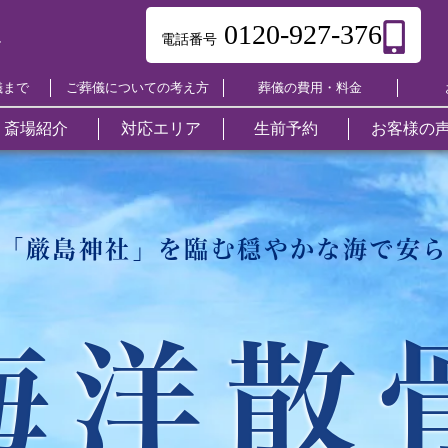
0120-927-376
電話番号
ー
儀まで
ご葬儀についての考え方
葬儀の費用・料金
斎場紹介
対応エリア
生前予約
お客様の
ご葬儀について
東区
葬儀の流れ
中区
よ
南
葬儀のマナー
葬儀の知恵袋
葬儀関連用語集
家族葬
舟入ホール
相続の手続き
自宅葬
十日市ホール
不動産売却
一日葬
段原ホール
遺品整理
キリス
東雲ホ
墓仕舞
葬儀の費用・料金
西区
他社との違い
安芸区
呉
火葬式
宇品ホール
仏壇仕舞い
本浦ホール
法事・法要
古江ホール
納骨堂紹介
直葬
三篠ホ
引っ越
竹原市
三原市
尾
「厳島神社」を臨む
穏やかな海で安
福祉葬（生活
西風館
リフォーム
三入ホール
返礼品
深川ホール
仏壇・仏具
可部ホ
永代供
福山市
府中市
安
保護）
海洋散骨
ひがしひろしま
海洋散骨
佐伯区ホール
やすらぎの杜
聖苑
安佐南区
三次市
庄
永代供養墓
大竹市
東広島市
廿
海洋散
安芸高田市
江田島市
府
オプション
海田町
熊野町
山
山県郡北広島町
豊田郡大崎上島町
世