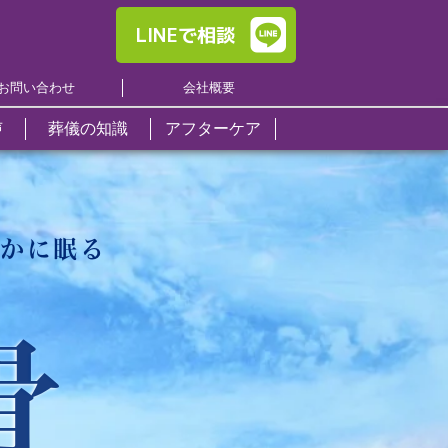
LINEで相談
お問い合わせ
会社概要
声
葬儀の知識
アフターケア
くある質問
区
日本終活セレモニー
日本終活セレモニー
日本終活セレモニー
事前相談
ト葬
ール
い
市
について
について
について
終活サポート
ール
し
道市
らかに眠る
お一人暮らしの方へ
ール
養
エンバーミング
エンバーミング
エンバーミング
佐北区
僧侶のご紹介
原市
お料理
お問い合わせ
お問い合わせ
お問い合わせ
日市市
骨
供花・供物注文
中町
貸衣装・貸布団
県郡安芸太田町
羅郡世羅町