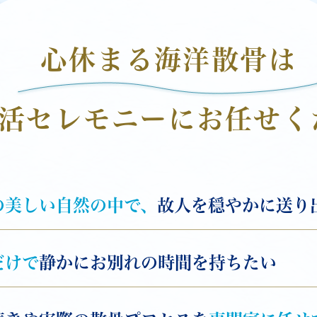
心休まる海洋散骨は
活セレモニーに
お任せく
の美しい自然の中で、
故人を穏やかに送り
だけで
静かにお別れの時間を持ちたい