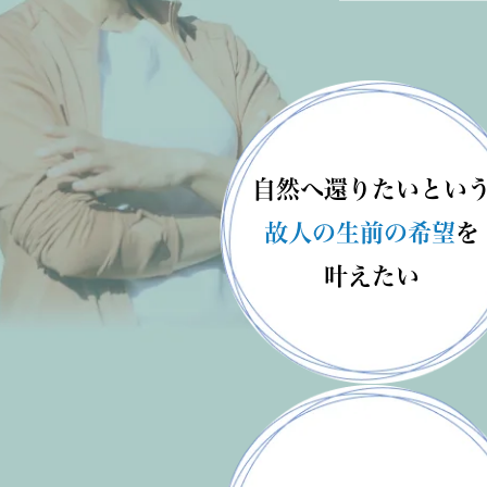
自然へ還りたい
とい
故人の生前の希望
を
叶えたい