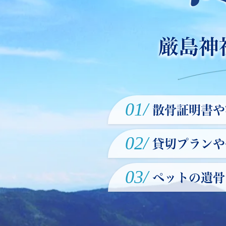
厳島神
01/
散骨証明書や
02/
貸切プランや
03/
ペットの遺骨