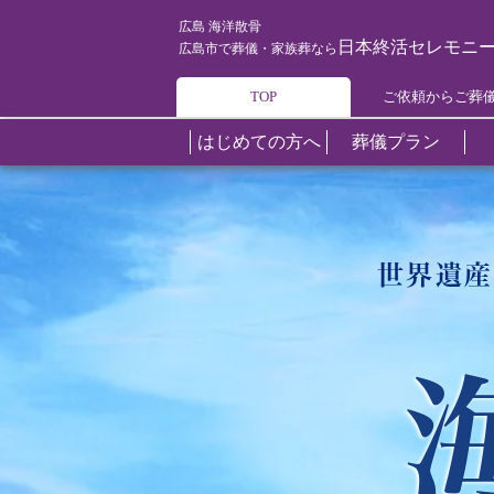
広島 海洋散骨
日本終活セレモニ
広島市で葬儀・家族葬なら
TOP
ご依頼からご葬
はじめての方へ
葬儀プラン
葬儀について
葬儀プラン
斎場
葬儀の知識
葬儀後のアフターケア
エリアご紹介
世界遺産
オプションプラン