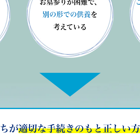
お墓参りが困難で、
別の形での供養
を
考えている
ちが
適切な手続きのもと
正しい