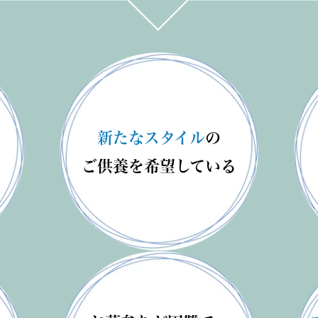
う
新たなスタイル
の
ご供養を
希望している