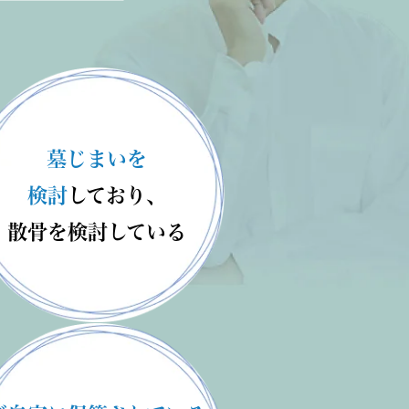
墓じまいを
検討
しており、
散骨を検討
している