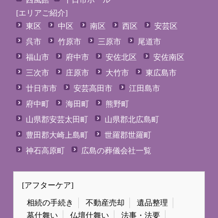
[エリアご紹介]
東区
中区
南区
西区
安芸区
呉市
竹原市
三原市
尾道市
福山市
府中市
安佐北区
安佐南区
三次市
庄原市
大竹市
東広島市
廿日市市
安芸高田市
江田島市
府中町
海田町
熊野町
山県郡安芸太田町
山県郡北広島町
豊田郡大崎上島町
世羅郡世羅町
神石高原町
広島の葬儀会社一覧
[アフターケア]
相続の手続き
不動産売却
遺品整理
墓仕舞い
仏壇仕舞い
法事・法要