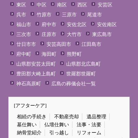
東区
中区
南区
西区
安芸区
呉市
竹原市
三原市
尾道市
福山市
府中市
安佐北区
安佐南区
三次市
庄原市
大竹市
東広島市
廿日市市
安芸高田市
江田島市
府中町
海田町
熊野町
山県郡安芸太田町
山県郡北広島町
豊田郡大崎上島町
世羅郡世羅町
神石高原町
広島の葬儀会社一覧
[アフターケア]
相続の手続き
不動産売却
遺品整理
墓仕舞い
仏壇仕舞い
法事・法要
納骨堂紹介
引っ越し
リフォーム