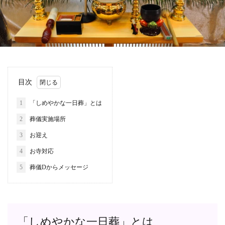
目次
1
「しめやかな一日葬」とは
2
葬儀実施場所
3
お迎え
4
お寺対応
5
葬儀Dからメッセージ
「しめやかな一日葬」とは