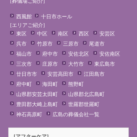
[葬儀場ご紹介]
西風館
十日市ホール
[エリアご紹介]
東区
中区
南区
西区
安芸区
呉市
竹原市
三原市
尾道市
福山市
府中市
安佐北区
安佐南区
三次市
庄原市
大竹市
東広島市
廿日市市
安芸高田市
江田島市
府中町
海田町
熊野町
山県郡安芸太田町
山県郡北広島町
豊田郡大崎上島町
世羅郡世羅町
神石高原町
広島の葬儀会社一覧
[アフターケア]