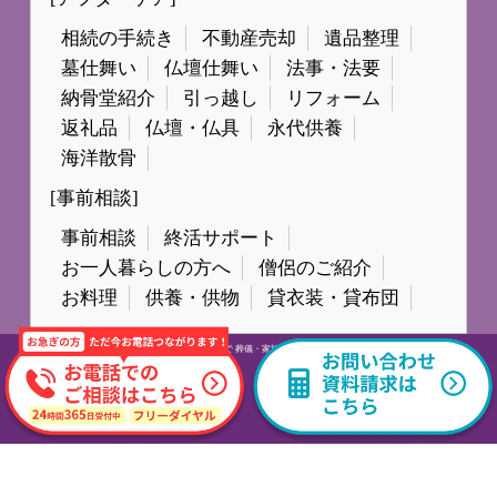
相続の手続き
不動産売却
遺品整理
墓仕舞い
仏壇仕舞い
法事・法要
納骨堂紹介
引っ越し
リフォーム
返礼品
仏壇・仏具
永代供養
海洋散骨
[事前相談]
事前相談
終活サポート
お一人暮らしの方へ
僧侶のご紹介
お料理
供養・供物
貸衣装・貸布団
© All Rights Reserved.
広島市で 葬儀・家族葬なら日本終活セレモニー