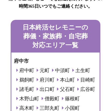
時間365日いつでもご連絡ください。
日本終活セレモニーの
葬儀・家族葬・自宅葬
対応エリア一覧
府中市
府中町
元町
中須町
土生町
鵜飼町
府川町
本山町
目崎町
諸毛町
出口町
父石町
広谷町
木野山町
僧殿町
篠根町
高木町
三郎丸町
小国町