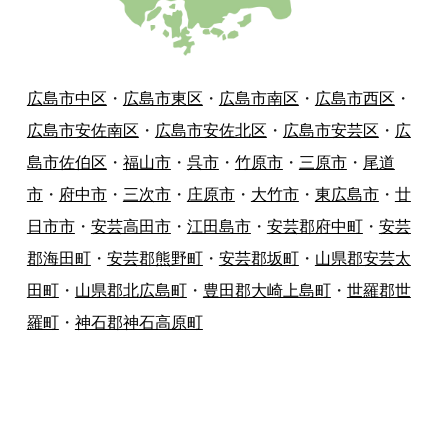
広島市中区
・
広島市東区
・
広島市南区
・
広島市西区
・
広島市安佐南区
・
広島市安佐北区
・
広島市安芸区
・
広
島市佐伯区
・
福山市
・
呉市
・
竹原市
・
三原市
・
尾道
市
・
府中市
・
三次市
・
庄原市
・
大竹市
・
東広島市
・
廿
日市市
・
安芸高田市
・
江田島市
・
安芸郡府中町
・
安芸
郡海田町
・
安芸郡熊野町
・
安芸郡坂町
・
山県郡安芸太
田町
・
山県郡北広島町
・
豊田郡大崎上島町
・
世羅郡世
羅町
・
神石郡神石高原町