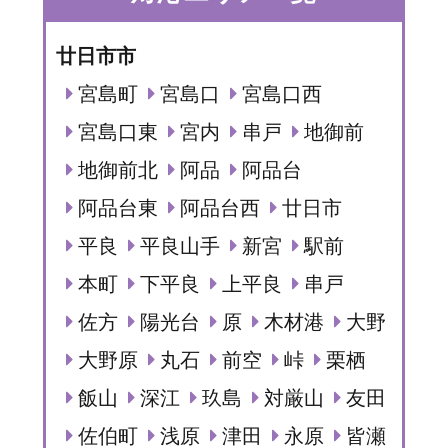
廿日市市
宮島町
宮島口
宮島口西
宮島口東
宮内
串戸
地御前
地御前北
阿品
阿品台
阿品台東
阿品台西
廿日市
平良
平良山手
新宮
駅前
本町
下平良
上平良
串戸
佐方
陽光台
原
木材港
大野
大野原
丸石
前空
峠
栗栖
飯山
深江
玖島
対厳山
友田
佐伯町
浅原
津田
永原
皆瀬