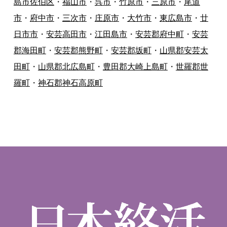
島市佐伯区
・
福山市
・
呉市
・
竹原市
・
三原市
・
尾道
市
・
府中市
・
三次市
・
庄原市
・
大竹市
・
東広島市
・
廿
日市市
・
安芸高田市
・
江田島市
・
安芸郡府中町
・
安芸
郡海田町
・
安芸郡熊野町
・
安芸郡坂町
・
山県郡安芸太
田町
・
山県郡北広島町
・
豊田郡大崎上島町
・
世羅郡世
羅町
・
神石郡神石高原町