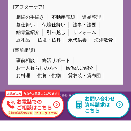
[アフターケア]
相続の手続き
不動産売却
遺品整理
墓仕舞い
仏壇仕舞い
法事・法要
納骨堂紹介
引っ越し
リフォーム
返礼品
仏壇・仏具
永代供養
海洋散骨
[事前相談]
事前相談
終活サポート
お一人暮らしの方へ
僧侶のご紹介
お料理
供養・供物
貸衣装・貸布団
© All Rights Reserved.
広島市で 葬儀・家族葬なら日本終活セレモニー