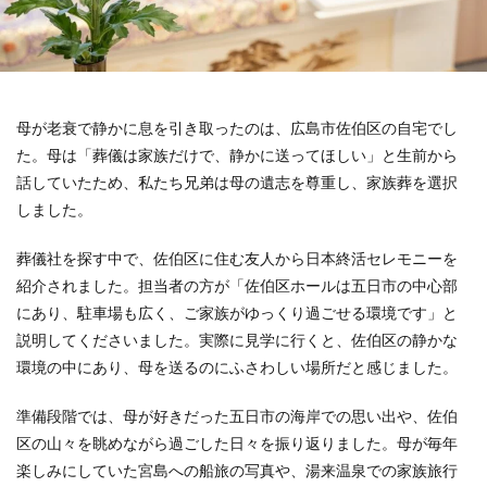
母が老衰で静かに息を引き取ったのは、広島市佐伯区の自宅でし
た。母は「葬儀は家族だけで、静かに送ってほしい」と生前から
話していたため、私たち兄弟は母の遺志を尊重し、家族葬を選択
しました。
葬儀社を探す中で、佐伯区に住む友人から日本終活セレモニーを
紹介されました。担当者の方が「佐伯区ホールは五日市の中心部
にあり、駐車場も広く、ご家族がゆっくり過ごせる環境です」と
説明してくださいました。実際に見学に行くと、佐伯区の静かな
環境の中にあり、母を送るのにふさわしい場所だと感じました。
準備段階では、母が好きだった五日市の海岸での思い出や、佐伯
区の山々を眺めながら過ごした日々を振り返りました。母が毎年
楽しみにしていた宮島への船旅の写真や、湯来温泉での家族旅行