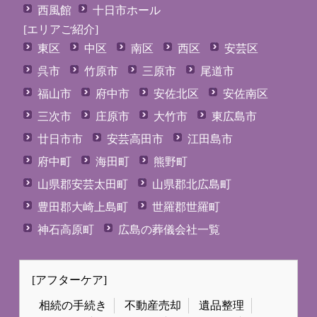
西風館
十日市ホール
[エリアご紹介]
東区
中区
南区
西区
安芸区
呉市
竹原市
三原市
尾道市
福山市
府中市
安佐北区
安佐南区
三次市
庄原市
大竹市
東広島市
廿日市市
安芸高田市
江田島市
府中町
海田町
熊野町
山県郡安芸太田町
山県郡北広島町
豊田郡大崎上島町
世羅郡世羅町
神石高原町
広島の葬儀会社一覧
[アフターケア]
相続の手続き
不動産売却
遺品整理