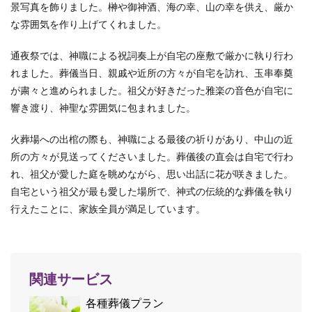
景写真を飾りました。榊や御神酒、海の幸、山の幸を供え、厳か
な雰囲気を作り上げてくれました。
通夜祭では、神職による祝詞奏上が自宅の座敷で厳かに執り行わ
れました。葬儀当日、親戚や近所の方々が自宅を訪れ、玉串奉奠
が粛々と進められました。祖父が好きだった雅楽の音色が自宅に
響き渡り、神聖な雰囲気に包まれました。
火葬場への出棺の際も、神職による最後の祈りがあり、中山の近
所の方々が見送ってくださいました。葬儀後の直会は自宅で行わ
れ、祖父が愛した庭を眺めながら、思い出話に花が咲きました。
自宅という祖父が最も愛した場所で、神式の伝統的な葬儀を執り
行えたことに、家族全員が満足しています。
関連サービス
各種葬儀プラン