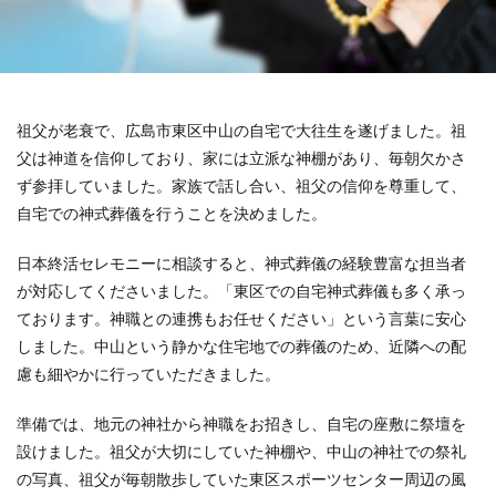
祖父が老衰で、広島市東区中山の自宅で大往生を遂げました。祖
父は神道を信仰しており、家には立派な神棚があり、毎朝欠かさ
ず参拝していました。家族で話し合い、祖父の信仰を尊重して、
自宅での神式葬儀を行うことを決めました。
日本終活セレモニーに相談すると、神式葬儀の経験豊富な担当者
が対応してくださいました。「東区での自宅神式葬儀も多く承っ
ております。神職との連携もお任せください」という言葉に安心
しました。中山という静かな住宅地での葬儀のため、近隣への配
慮も細やかに行っていただきました。
準備では、地元の神社から神職をお招きし、自宅の座敷に祭壇を
設けました。祖父が大切にしていた神棚や、中山の神社での祭礼
の写真、祖父が毎朝散歩していた東区スポーツセンター周辺の風