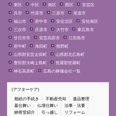
東区
中区
南区
西区
安芸区
呉市
竹原市
三原市
尾道市
福山市
府中市
安佐北区
安佐南区
三次市
庄原市
大竹市
東広島市
廿日市市
安芸高田市
江田島市
府中町
海田町
熊野町
山県郡安芸太田町
山県郡北広島町
豊田郡大崎上島町
世羅郡世羅町
神石高原町
広島の葬儀会社一覧
[アフターケア]
相続の手続き
不動産売却
遺品整理
墓仕舞い
仏壇仕舞い
法事・法要
納骨堂紹介
引っ越し
リフォーム