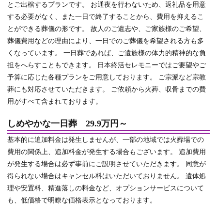
とご出棺するプランです。 お通夜を行わないため、返礼品を用意
する必要がなく、また一日で終了することから、費用を抑えるこ
とができる葬儀の形です。 故人のご遺志や、ご家族様のご希望、
葬儀費用などの理由により、一日でのご葬儀を希望される方も多
くなっています。 一日葬であれば、ご遺族様の体力的精神的な負
担をへらすこともできます。 日本終活セレモニーではご要望やご
予算に応じた各種プランをご用意しております。 ご宗派など宗教
葬にも対応させていただきます。 ご依頼から火葬、収骨までの費
用がすべて含まれております。
しめやかな一日葬 29.9万円～
基本的に追加料金は発生しませんが、一部の地域では火葬場での
費用の関係上、追加料金が発生する場合もございます。 追加費用
が発生する場合は必ず事前にご説明させていただきます。 同意が
得られない場合はキャンセル料はいただいておりません。 遺体処
理や安置料、精進落しの料金など、オプションサービスについて
も、低価格で明瞭な価格表示となっております。