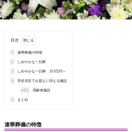
目次
1
連華葬儀の特徴
2
しめやかな一日葬
3
しめやかな一日葬 29.9万円～
4
安佐北区でお迎えに伺える施設
4.0.1
高齢者施設
5
まとめ
連華葬儀の特徴