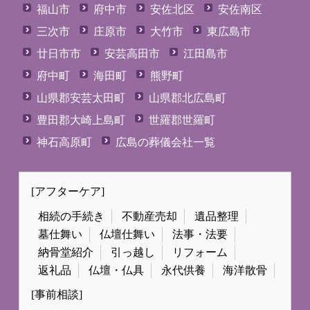
福山市
府中市
安佐北区
安佐南区
三次市
庄原市
大竹市
東広島市
廿日市市
安芸高田市
江田島市
府中町
海田町
熊野町
山県郡安芸太田町
山県郡北広島町
豊田郡大崎上島町
世羅郡世羅町
神石高原町
広島の葬儀会社一覧
[アフターケア]
相続の手続き
不動産売却
遺品整理
墓仕舞い
仏壇仕舞い
法事・法要
納骨堂紹介
引っ越し
リフォーム
返礼品
仏壇・仏具
永代供養
海洋散骨
[事前相談]