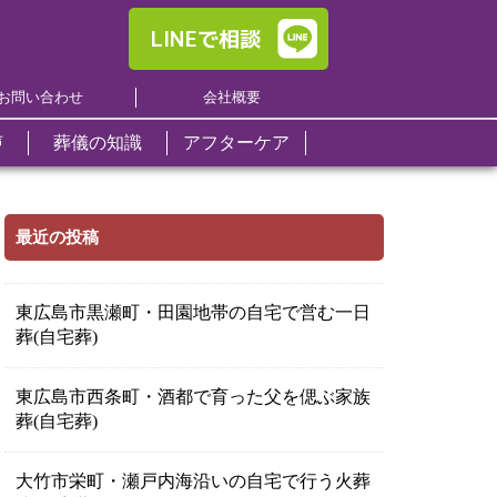
LINEで相談
お問い合わせ
会社概要
声
葬儀の知識
アフターケア
くある質問
区
日本終活セレモニー
日本終活セレモニー
日本終活セレモニー
事前相談
ト葬
ール
い
市
について
について
について
最近の投稿
終活サポート
ール
し
道市
お一人暮らしの方へ
ール
養
エンバーミング
エンバーミング
エンバーミング
佐北区
東広島市黒瀬町・田園地帯の自宅で営む一日
僧侶のご紹介
葬(自宅葬)
原市
お料理
お問い合わせ
お問い合わせ
お問い合わせ
日市市
供花・供物注文
東広島市西条町・酒都で育った父を偲ぶ家族
中町
葬(自宅葬)
貸衣装・貸布団
県郡安芸太田町
大竹市栄町・瀬戸内海沿いの自宅で行う火葬
羅郡世羅町