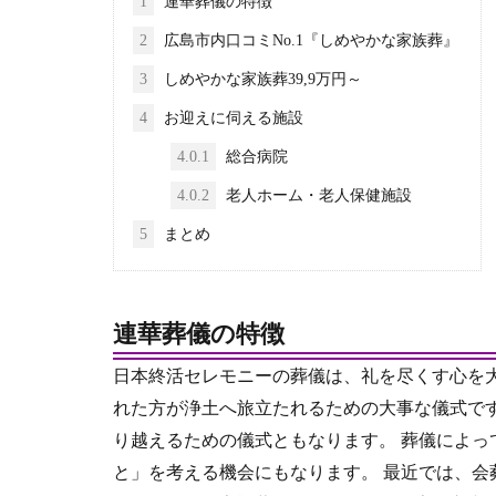
1
連華葬儀の特徴
2
広島市内口コミNo.1『しめやかな家族葬』
3
しめやかな家族葬39,9万円～
4
お迎えに伺える施設
4.0.1
総合病院
4.0.2
老人ホーム・老人保健施設
5
まとめ
連華葬儀の特徴
日本終活セレモニーの葬儀は、礼を尽くす心を
れた方が浄土へ旅立たれるための大事な儀式で
り越えるための儀式ともなります。 葬儀によ
と」を考える機会にもなります。 最近では、会