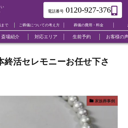
セレモニーお任せ下さい
さい
0120-927-376
電話番号
ー
儀まで
ご葬儀についての考え方
葬儀の費用・料金
斎場紹介
対応エリア
生前予約
お客様の
ご葬儀について
東区
葬儀の流れ
中区
よ
南
葬儀のマナー
葬儀の知恵袋
葬儀関連用語集
家族葬
舟入ホール
相続の手続き
自宅葬
十日市ホール
不動産売却
一日葬
段原ホール
遺品整理
キリス
東雲ホ
墓仕舞
本終活セレモニーお任せ下さ
葬儀の費用・料金
西区
他社との違い
安芸区
呉
火葬式
宇品ホール
仏壇仕舞い
本浦ホール
法事・法要
古江ホール
納骨堂紹介
直葬
三篠ホ
引っ越
竹原市
三原市
尾
福祉葬（生活
西風館
リフォーム
三入ホール
返礼品
深川ホール
仏壇・仏具
可部ホ
永代供
福山市
府中市
安
保護）
海洋散骨
ひがしひろしま
海洋散骨
佐伯区ホール
やすらぎの杜
聖苑
安佐南区
三次市
庄
永代供養墓
大竹市
東広島市
廿
家族葬事例
安芸高田市
江田島市
府
オプション
海田町
熊野町
山
山県郡北広島町
豊田郡大崎上島町
世