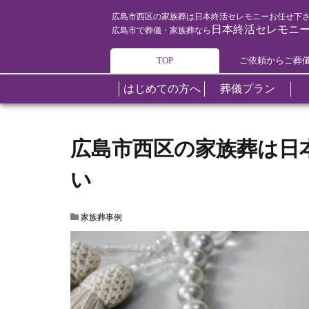
家族葬事例
広島市西区の家族葬は日本終活
HOME
広島市西区の家族葬は日本終活セレモニーお任せ下
日本終活セレモニ
広島市で葬儀・家族葬なら
TOP
ご依頼からご葬
はじめての方へ
葬儀プラン
葬儀について
葬儀プラン
斎場
葬儀の知識
葬儀後のアフターケア
エリアご紹介
広島市西区の家族葬は日
い
家族葬事例
オプションプラン