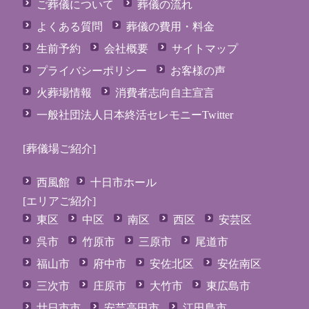
ご葬儀について
葬儀の流れ
よくある質問
葬儀の費用・料金
生前予約
会社概要
サイトマップ
プライバシーポリシー
お客様の声
火葬場情報
消費者志向自主宣言
一般社団法人日本終活セレモニーTwitter
[葬儀場ご紹介]
西風館
十日市ホール
[エリアご紹介]
東区
中区
南区
西区
安芸区
呉市
竹原市
三原市
尾道市
福山市
府中市
安佐北区
安佐南区
三次市
庄原市
大竹市
東広島市
廿日市市
安芸高田市
江田島市