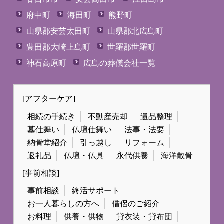
府中町
海田町
熊野町
山県郡安芸太田町
山県郡北広島町
豊田郡大崎上島町
世羅郡世羅町
神石高原町
広島の葬儀会社一覧
[アフターケア]
相続の手続き
不動産売却
遺品整理
墓仕舞い
仏壇仕舞い
法事・法要
納骨堂紹介
引っ越し
リフォーム
返礼品
仏壇・仏具
永代供養
海洋散骨
[事前相談]
事前相談
終活サポート
お一人暮らしの方へ
僧侶のご紹介
お料理
供養・供物
貸衣装・貸布団