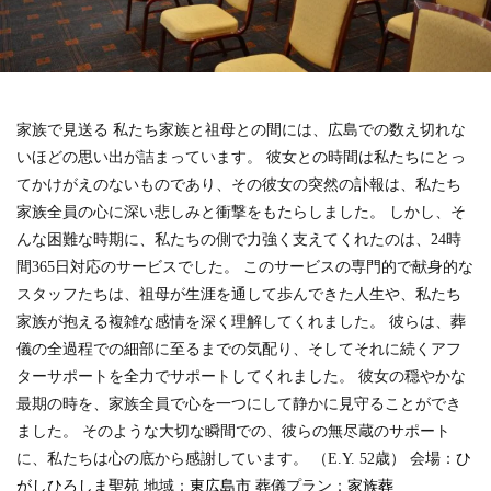
家族で見送る 私たち家族と祖母との間には、広島での数え切れな
いほどの思い出が詰まっています。 彼女との時間は私たちにとっ
てかけがえのないものであり、その彼女の突然の訃報は、私たち
家族全員の心に深い悲しみと衝撃をもたらしました。 しかし、そ
んな困難な時期に、私たちの側で力強く支えてくれたのは、24時
間365日対応のサービスでした。 このサービスの専門的で献身的な
スタッフたちは、祖母が生涯を通して歩んできた人生や、私たち
家族が抱える複雑な感情を深く理解してくれました。 彼らは、葬
儀の全過程での細部に至るまでの気配り、そしてそれに続くアフ
ターサポートを全力でサポートしてくれました。 彼女の穏やかな
最期の時を、家族全員で心を一つにして静かに見守ることができ
ました。 そのような大切な瞬間での、彼らの無尽蔵のサポート
に、私たちは心の底から感謝しています。
（E.Y. 52歳）
会場：
ひ
がしひろしま聖苑
地域：
東広島市
葬儀プラン：
家族葬