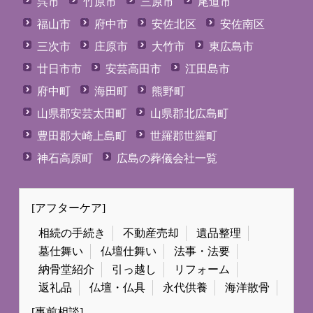
呉市
竹原市
三原市
尾道市
福山市
府中市
安佐北区
安佐南区
三次市
庄原市
大竹市
東広島市
廿日市市
安芸高田市
江田島市
府中町
海田町
熊野町
山県郡安芸太田町
山県郡北広島町
豊田郡大崎上島町
世羅郡世羅町
神石高原町
広島の葬儀会社一覧
[アフターケア]
相続の手続き
不動産売却
遺品整理
墓仕舞い
仏壇仕舞い
法事・法要
納骨堂紹介
引っ越し
リフォーム
返礼品
仏壇・仏具
永代供養
海洋散骨
[事前相談]