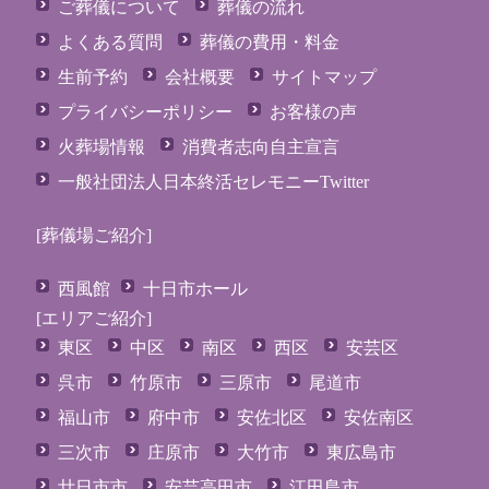
ご葬儀について
葬儀の流れ
よくある質問
葬儀の費用・料金
生前予約
会社概要
サイトマップ
プライバシーポリシー
お客様の声
火葬場情報
消費者志向自主宣言
一般社団法人日本終活セレモニーTwitter
[葬儀場ご紹介]
西風館
十日市ホール
[エリアご紹介]
東区
中区
南区
西区
安芸区
呉市
竹原市
三原市
尾道市
福山市
府中市
安佐北区
安佐南区
三次市
庄原市
大竹市
東広島市
廿日市市
安芸高田市
江田島市