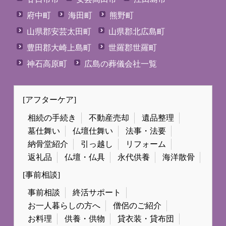
府中町
海田町
熊野町
山県郡安芸太田町
山県郡北広島町
豊田郡大崎上島町
世羅郡世羅町
神石高原町
広島の葬儀会社一覧
[アフターケア]
相続の手続き
不動産売却
遺品整理
墓仕舞い
仏壇仕舞い
法事・法要
納骨堂紹介
引っ越し
リフォーム
返礼品
仏壇・仏具
永代供養
海洋散骨
[事前相談]
事前相談
終活サポート
お一人暮らしの方へ
僧侶のご紹介
お料理
供養・供物
貸衣装・貸布団