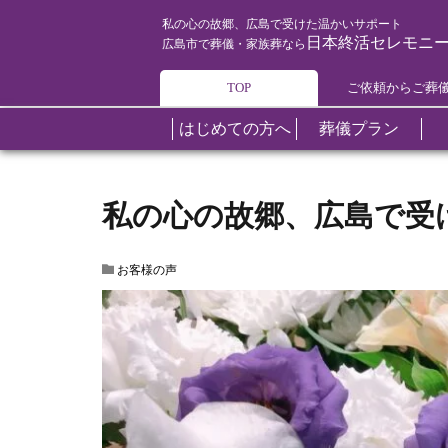
お客様の声
私の心の故郷、広島で受けた温
HOME
私の心の故郷、広島で受けた温かいサポート
日本終活セレモニ
広島市で葬儀・家族葬なら
TOP
ご依頼からご葬
はじめての方へ
葬儀プラン
葬儀について
葬儀プラン
斎場
葬儀の知識
葬儀後のアフターケア
エリアご紹介
私の心の故郷、広島で受
お客様の声
オプションプラン