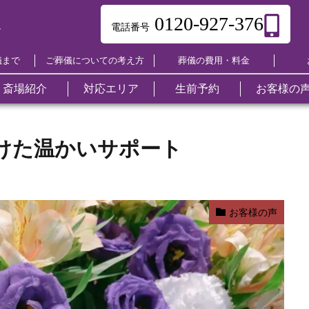
かいサポート
0120-927-376
電話番号
ー
儀まで
ご葬儀についての考え方
葬儀の費用・料金
斎場紹介
対応エリア
生前予約
お客様の
ご葬儀について
東区
葬儀の流れ
中区
よ
南
葬儀のマナー
葬儀の知恵袋
葬儀関連用語集
家族葬
舟入ホール
相続の手続き
自宅葬
十日市ホール
不動産売却
一日葬
段原ホール
遺品整理
キリス
東雲ホ
墓仕舞
けた温かいサポート
葬儀の費用・料金
西区
他社との違い
安芸区
呉
火葬式
宇品ホール
仏壇仕舞い
本浦ホール
法事・法要
古江ホール
納骨堂紹介
直葬
三篠ホ
引っ越
竹原市
三原市
尾
福祉葬（生活
西風館
リフォーム
三入ホール
返礼品
深川ホール
仏壇・仏具
可部ホ
永代供
福山市
府中市
安
保護）
海洋散骨
ひがしひろしま
海洋散骨
佐伯区ホール
やすらぎの杜
聖苑
お客様の声
安佐南区
三次市
庄
永代供養墓
大竹市
東広島市
廿
安芸高田市
江田島市
府
オプション
海田町
熊野町
山
山県郡北広島町
豊田郡大崎上島町
世