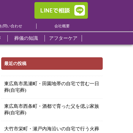
LINEで相談
お問い合わせ
会社概要
声
葬儀の知識
アフターケア
くある質問
区
日本終活セレモニー
日本終活セレモニー
日本終活セレモニー
事前相談
ト葬
ール
い
市
について
について
について
最近の投稿
終活サポート
ール
し
道市
お一人暮らしの方へ
ール
養
エンバーミング
エンバーミング
エンバーミング
佐北区
東広島市黒瀬町・田園地帯の自宅で営む一日
僧侶のご紹介
葬(自宅葬)
原市
お料理
お問い合わせ
お問い合わせ
お問い合わせ
日市市
供花・供物注文
東広島市西条町・酒都で育った父を偲ぶ家族
中町
葬(自宅葬)
貸衣装・貸布団
県郡安芸太田町
大竹市栄町・瀬戸内海沿いの自宅で行う火葬
羅郡世羅町