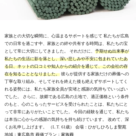
家族との大切な瞬間に、心温まるサポートを感じて 私たちが広島
での日常を過ごす中、家族との絆や共有する時間は、私たちの宝
として常に大切にしてきました。 それだけに、
予期せぬ出来事が
私たちの生活に影を落とし、深い悲しみや不安に包まれていたあ
る日、ネットの口コミや知人からの紹介を通じて、この会社の存
在を知ることとなりました。
彼らが提供する家族だけの葬儀への
丁寧な取り組み、そしてそれを終えた後も絶えずサポートしてく
れる姿勢には、私たち家族全員が安堵と感謝の気持ちでいっぱい
でした。 さらに、故郷である広島の土地で、適正価格という条件
のもと、心のこもったサービスを受けられたことは、私たちにと
って非常にありがたいことでした。 今回の経験を通じて、私たち
は本当に心からの感謝の気持ちを持ち続けています。 改めて、深
くお礼申し上げます。
（L.T. 61歳）
会場：
ひがしひろしま聖苑
地域：
東広島市
葬儀プラン：
家族葬