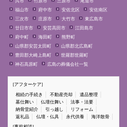
呉市
竹原市
三原市
尾道市
福山市
府中市
安佐北区
安佐南区
三次市
庄原市
大竹市
東広島市
廿日市市
安芸高田市
江田島市
府中町
海田町
熊野町
山県郡安芸太田町
山県郡北広島町
豊田郡大崎上島町
世羅郡世羅町
神石高原町
広島の葬儀会社一覧
[アフターケア]
相続の手続き
不動産売却
遺品整理
墓仕舞い
仏壇仕舞い
法事・法要
納骨堂紹介
引っ越し
リフォーム
返礼品
仏壇・仏具
永代供養
海洋散骨
[事前相談]