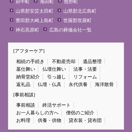
府中町
海田町
熊野町
山県郡安芸太田町
山県郡北広島町
豊田郡大崎上島町
世羅郡世羅町
神石高原町
広島の葬儀会社一覧
[アフターケア]
相続の手続き
不動産売却
遺品整理
墓仕舞い
仏壇仕舞い
法事・法要
納骨堂紹介
引っ越し
リフォーム
返礼品
仏壇・仏具
永代供養
海洋散骨
[事前相談]
事前相談
終活サポート
お一人暮らしの方へ
僧侶のご紹介
お料理
供養・供物
貸衣装・貸布団