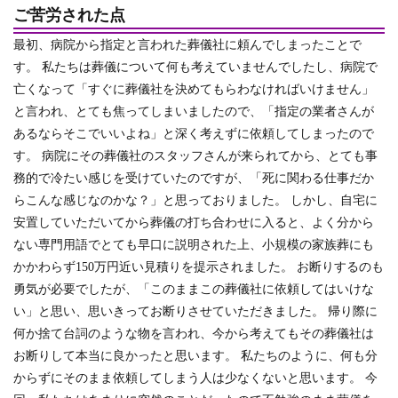
ご苦労された点
最初、病院から指定と言われた葬儀社に頼んでしまったことで
す。 私たちは葬儀について何も考えていませんでしたし、病院で
亡くなって「すぐに葬儀社を決めてもらわなければいけません」
と言われ、とても焦ってしまいましたので、「指定の業者さんが
あるならそこでいいよね」と深く考えずに依頼してしまったので
す。 病院にその葬儀社のスタッフさんが来られてから、とても事
務的で冷たい感じを受けていたのですが、「死に関わる仕事だか
らこんな感じなのかな？」と思っておりました。 しかし、自宅に
安置していただいてから葬儀の打ち合わせに入ると、よく分から
ない専門用語でとても早口に説明された上、小規模の家族葬にも
かかわらず150万円近い見積りを提示されました。 お断りするのも
勇気が必要でしたが、「このままこの葬儀社に依頼してはいけな
い」と思い、思いきってお断りさせていただきました。 帰り際に
何か捨て台詞のような物を言われ、今から考えてもその葬儀社は
お断りして本当に良かったと思います。 私たちのように、何も分
からずにそのまま依頼してしまう人は少なくないと思います。 今