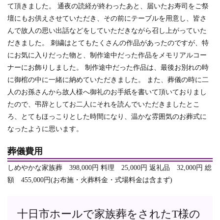
て頂きました。 通夜の読経が終わったあと、届いたお寿司をご祭
壇にもお供えさせていただき、その前にテーブルを用意し、皆さ
んで故人の思い出話などをしていただきながら召し上がっていた
だきました。 刺繍はとてもたくさんの作品があったのですが、特
にお気に入りだった物と、制作途中だった作品をメモリアルコー
ナーにお飾りしました。 制作途中だった作品は、最後お別れの時
に御棺の中に一緒に納めていただきました。 また、葬儀の時に二
人のお孫さんから故人様へ御礼のお手紙を書いて頂いておりまし
たので、弔辞としてお二人にそれを読んでいただきましたとこ
ろ、とてもほっこりとした時間になり、温かな雰囲気のお葬式に
なったように思います。
葬儀費用
しめやかな家族葬 398,000円 料理 25,000円 返礼品 32,000円 総
額 455,000円(お布施・火葬料金・式場料金は含まず)
十日市ホールで家族葬をされたT様の