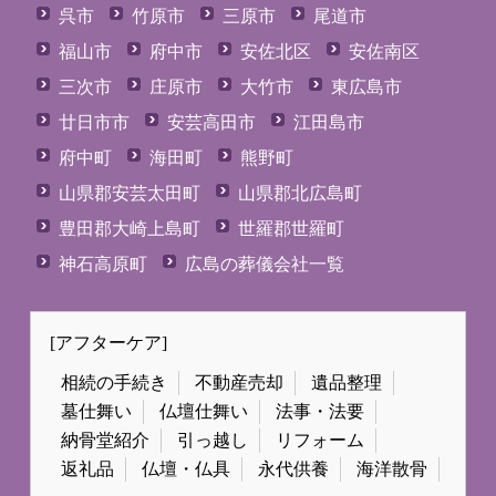
呉市
竹原市
三原市
尾道市
福山市
府中市
安佐北区
安佐南区
三次市
庄原市
大竹市
東広島市
廿日市市
安芸高田市
江田島市
府中町
海田町
熊野町
山県郡安芸太田町
山県郡北広島町
豊田郡大崎上島町
世羅郡世羅町
神石高原町
広島の葬儀会社一覧
[アフターケア]
相続の手続き
不動産売却
遺品整理
墓仕舞い
仏壇仕舞い
法事・法要
納骨堂紹介
引っ越し
リフォーム
返礼品
仏壇・仏具
永代供養
海洋散骨