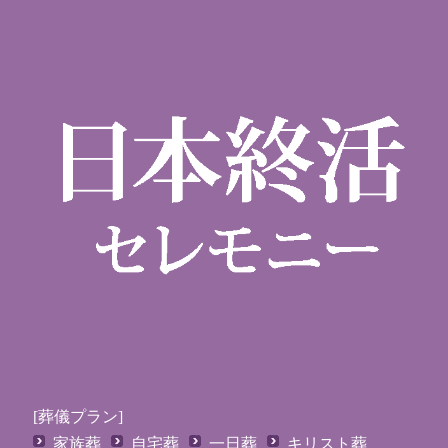
[葬儀プラン]
家族葬
自宅葬
一日葬
キリスト葬