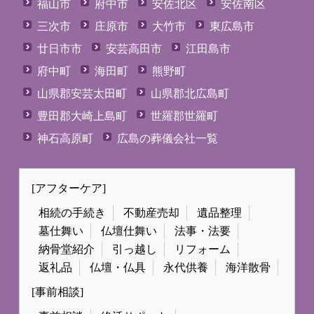
福山市
府中市
安佐北区
安佐南区
三次市
庄原市
大竹市
東広島市
廿日市市
安芸高田市
江田島市
府中町
海田町
熊野町
山県郡安芸太田町
山県郡北広島町
豊田郡大崎上島町
世羅郡世羅町
神石高原町
広島の葬儀会社一覧
[アフターケア]
相続の手続き
不動産売却
遺品整理
墓仕舞い
仏壇仕舞い
法事・法要
納骨堂紹介
引っ越し
リフォーム
返礼品
仏壇・仏具
永代供養
海洋散骨
[事前相談]