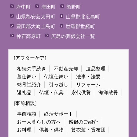
府中町
海田町
熊野町
山県郡安芸太田町
山県郡北広島町
豊田郡大崎上島町
世羅郡世羅町
神石高原町
広島の葬儀会社一覧
[アフターケア]
相続の手続き
不動産売却
遺品整理
墓仕舞い
仏壇仕舞い
法事・法要
納骨堂紹介
引っ越し
リフォーム
返礼品
仏壇・仏具
永代供養
海洋散骨
[事前相談]
事前相談
終活サポート
お一人暮らしの方へ
僧侶のご紹介
お料理
供養・供物
貸衣装・貸布団