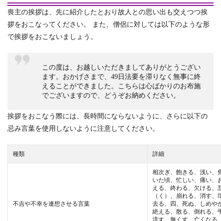
喪主の挨拶は、先に紹介したとおり故人との思い出も交えつつ挨
拶をおこなってください。 また、僧侶に対しては以下のような形
で挨拶をおこないましょう。
この度は、お越しいただきましてありがとうござい
ます。おかげさまで、49日法要を滞りなく無事に終
えることができました。こちらは心ばかりのお布施
でございますので、どうぞお納めください。
挨拶をおこなう際には、長時間にならないように、さらに以下の
忌み言葉を使用しないように注意してください。
種類
詳細
相次ぎ、飽きる、浅い、
いた頃、忙しい、痛い、
える、終わる、欠ける、
（く）、崩れる、消す、
不吉や不幸を連想させる言葉
去る、四、死ぬ、しめや
絶える、散る、倒れる、
流す、無くす、亡くなる