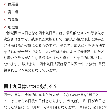
修羅道
畜生道
餓鬼道
地獄道
中陰期間の末日となる四十九日目には、最終的な来世の行き先が
決定されますが、残された家族としては故人が極楽浄土に無事た
どり着けるかが気になるものです。
そこで、故人に善を送る法要
を営むのが一般的であり、また年忌法要によって極楽浄土にたど
り着いた故人がさらなる精進の道へと導くことを目的に執りおこ
ないます。
以上より、四十九日法要は忌日法要の中でも特に重要
視されるべきものとなっています。
四十九日はいつにあたる？
四十九日は、全国的に見ると故人が亡くなられた日を1日目とし
て、そこから49日後の日付となります。
例えば、1月1日が命日と
なった場合には、2月18日が49日目となります。
単純に、命日に48