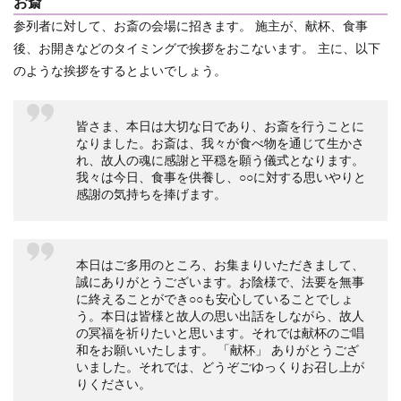
お斎
参列者に対して、お斎の会場に招きます。
施主が、献杯、食事
後、お開きなどのタイミングで挨拶をおこないます。
主に、以下
のような挨拶をするとよいでしょう。
皆さま、本日は大切な日であり、お斎を行うことに
なりました。お斎は、我々が食べ物を通じて生かさ
れ、故人の魂に感謝と平穏を願う儀式となります。
我々は今日、食事を供養し、○○に対する思いやりと
感謝の気持ちを捧げます。
本日はご多用のところ、お集まりいただきまして、
誠にありがとうございます。お陰様で、法要を無事
に終えることができ○○も安心していることでしょ
う。本日は皆様と故人の思い出話をしながら、故人
の冥福を祈りたいと思います。それでは献杯のご唱
和をお願いいたします。 「献杯」 ありがとうござ
いました。それでは、どうぞごゆっくりお召し上が
りください。