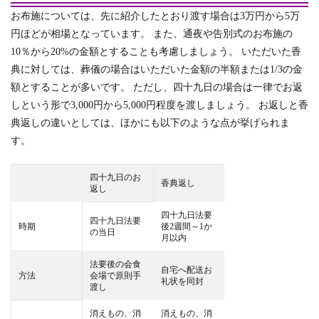
お布施については、先に紹介したとおり渡す場合は3万円から5万
円ほどが相場となっています。
また、通夜や告別式のお布施の
10％から20%の金額とすることも考慮しましょう。 いただいた香
典に対しては、葬儀の場合はいただいた金額の半額または1/3の金
額とすることが多いです。 ただし、四十九日の場合は一律でお返
しという形で3,000円から5,000円程度を渡しましょう。 お返しと香
典返しの違いとしては、ほかにも以下のような点が挙げられま
す。
四十九日のお
香典返し
返し
四十九日法要
四十九日法要
時期
後2週間～1か
の当日
月以内
法要後の会食
自宅へ配送お
方法
会場で原則手
礼状を同封
渡し
消えもの、消
消えもの、消