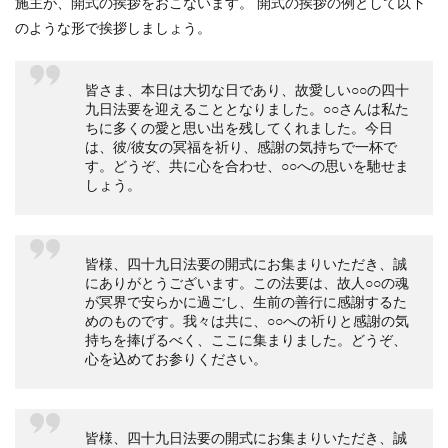
施主が、開式の挨拶をおこないます。
開式の挨拶の例として以下
のような形で挨拶しましょう。
皆さま、本日は大切な日であり、故愛しい○○の四十
九日法要を迎えることとなりました。○○さんは私た
ちに多くの愛と思い出を残してくれました。今日
は、彼/彼女の冥福を祈り、感謝の気持ちで一杯で
す。どうぞ、共に心を合わせ、○○への思いを馳せま
しょう。
皆様、四十九日法要の開式にお集まりいただき、誠
にありがとうございます。この法要は、故人○○の魂
が冥界で安らかに過ごし、生前の善行に感謝するた
めのものです。我々は共に、○○への祈りと感謝の気
持ちを捧げるべく、ここに集まりました。どうぞ、
心を込めてお参りください。
皆様、四十九日法要の開式にお集まりいただき、誠