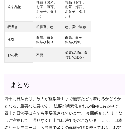
耗品（お米、
耗品（お米、
返す品物
お茶、海苔、
お茶、海苔、
お菓子、タオ
お菓子、タオ
ル）
ル）
表書き
粗供養、志
志、満中陰志
白黒、白黄、
白黒、白黄、
水引
銀結び切り
銀結び切り
必要(品物に添
お礼状
不要
付して送る)
まとめ
四十九日法要は、故人が極楽浄土まで無事たどり着けるかどうか
となる、重要な法要です。
法要が簡素化される傾向にある中で、
四十九日法要は今でも重要視されています。
今回紹介したような
点に注意して、滞りなく四十九日法要をおこないましょう。 日本
終活セレモニーは、広島県で多くの葬儀実績を誇っており、お客