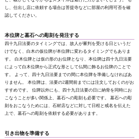
し、仕出し店に依頼する場合は菩提寺などに部屋の利用可否を確
認してください。
本位牌と墓石への彫刻を発注する
四十九日法要のタイミングでは、故人が審判を受ける日というだ
けでなく、白木の仮位牌が本位牌に変わるタイミングでもありま
す。
白木位牌とは仮の形のお位牌となり、本位牌は四十九日法要
によって白木位牌から正式な形として仏間に飾るお位牌のことで
す。 よって、四十九日法要までの間に本位牌を準備しなければあ
りません。 本位牌は、法要の2週間前までには注文しておくのがお
すすめです。 位牌以外にも、四十九日法要の日に納骨を同時にお
こなうことが多い関係上、墓石への彫刻も必要です。 墓石への彫
刻をおこなうためには、石材店などに対して日程と戒名を伝えた
上で、墓石への彫刻を依頼する必要があります。
引き出物を準備する