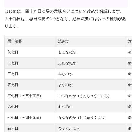
はじめに、四十九日法要の意味合いについて改めて解説します。
四十九日は、忌日法要の1つとなり、忌日法要には以下の種類があ
ります。
忌日法要
読み方
対
初七日
しょなのか
命
二七日
ふたなのか
命
三七日
みなのか
命
四七日
よなのか
命
五七日（＝三十五日）
いつなのか（さんじゅうごにち）
命
六七日
むなのか
命
七七日（＝四十九日）
なななのか（しじゅうくにち）
命
百カ日
ひゃっかにち
命