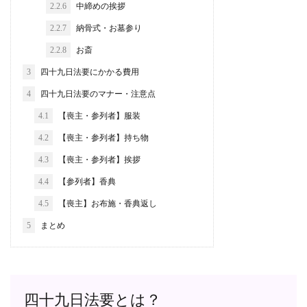
2.2.6
中締めの挨拶
2.2.7
納骨式・お墓参り
2.2.8
お斎
3
四十九日法要にかかる費用
4
四十九日法要のマナー・注意点
4.1
【喪主・参列者】服装
4.2
【喪主・参列者】持ち物
4.3
【喪主・参列者】挨拶
4.4
【参列者】香典
4.5
【喪主】お布施・香典返し
5
まとめ
四十九日法要とは？