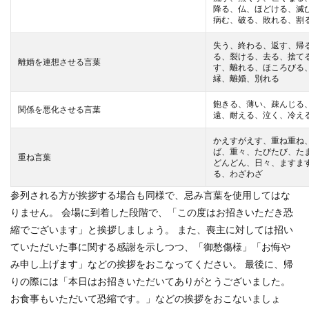
降る、仏、ほどける、滅
病む、破る、敗れる、割
失う、終わる、返す、帰
る、裂ける、去る、捨て
離婚を連想させる言葉
す、離れる、ほころびる
縁、離婚、別れる
飽きる、薄い、疎んじる
関係を悪化させる言葉
遠、耐える、泣く、冷え
かえすがえす、重ね重ね
ば、重々、たびたび、た
重ね言葉
どんどん、日々、ますま
る、わざわざ
参列される方が挨拶する場合も同様で、忌み言葉を使用してはな
りません。
会場に到着した段階で、「この度はお招きいただき恐
縮でございます」と挨拶しましょう。 また、喪主に対しては招い
ていただいた事に関する感謝を示しつつ、「御愁傷様」「お悔や
み申し上げます」などの挨拶をおこなってください。 最後に、帰
りの際には「本日はお招きいただいてありがとうございました。
お食事もいただいて恐縮です。」などの挨拶をおこないましょ