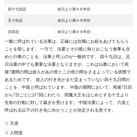
四十七回忌
命日より満４６年目
五十回忌
命日より満４９年目
百回忌
命日より満９９年目
一般に呼ばれている法事は、正確には住職にお経をあげてもらう
ことを指します。 一方で、法要とその後に執りおこなう食事も含
めた行事のことを、法事と呼ぶのが一般的です。 四十九日は、忌
日法要の中でも重要な法要となりますが、これは仏教において死
後7週間の間は故人があの世とこの世の間をさまよっている状態で
あるためです。 故人の行き先がまだ定まっていない四十九日間の
ことを、中陰と呼ばれています。 中陰の期間において、死後7日目
から7日ごとに計7回にわたり、閻魔大王をはじめとする十王より
生前の行動に対して裁きを受けます。 中陰法要によって、六道と
呼ばれる以下の行き先に向かうことが決定される形です。
天道
人間道