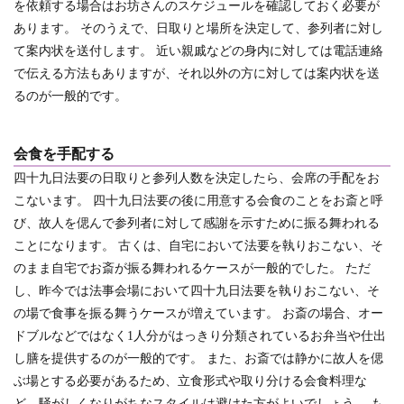
を依頼する場合はお坊さんのスケジュールを確認しておく必要が
あります。 そのうえで、日取りと場所を決定して、参列者に対し
て案内状を送付します。 近い親戚などの身内に対しては電話連絡
で伝える方法もありますが、それ以外の方に対しては案内状を送
るのが一般的です。
会食を手配する
四十九日法要の日取りと参列人数を決定したら、会席の手配をお
こないます。
四十九日法要の後に用意する会食のことをお斎と呼
び、故人を偲んで参列者に対して感謝を示すために振る舞われる
ことになります。
古くは、自宅において法要を執りおこない、そ
のまま自宅でお斎が振る舞われるケースが一般的でした。 ただ
し、昨今では法事会場において四十九日法要を執りおこない、そ
の場で食事を振る舞うケースが増えています。 お斎の場合、オー
ドブルなどではなく1人分がはっきり分類されているお弁当や仕出
し膳を提供するのが一般的です。 また、お斎では静かに故人を偲
ぶ場とする必要があるため、立食形式や取り分ける会食料理な
ど、騒がしくなりがちなスタイルは避けた方がよいでしょう。 も