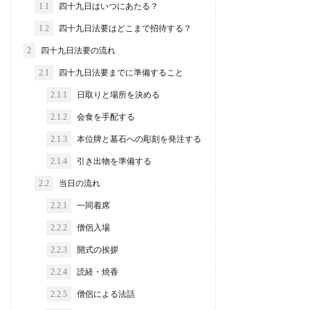
1.1
四十九日はいつにあたる？
1.2
四十九日法要はどこまで招待する？
2
四十九日法要の流れ
2.1
四十九日法要までに準備すること
2.1.1
日取りと場所を決める
2.1.2
会食を手配する
2.1.3
本位牌と墓石への彫刻を発注する
2.1.4
引き出物を準備する
2.2
当日の流れ
2.2.1
一同着席
2.2.2
僧侶入場
2.2.3
開式の挨拶
2.2.4
読経・焼香
2.2.5
僧侶による法話