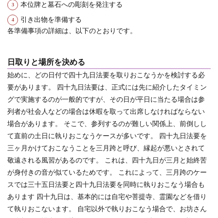
本位牌と墓石への彫刻を発注する
引き出物を準備する
各準備事項の詳細は、以下のとおりです。
日取りと場所を決める
始めに、どの日付で四十九日法要を取りおこなうかを検討する必
要があります。 四十九日法要は、正式には先に紹介したタイミン
グで実施するのが一般的ですが、その日が平日に当たる場合は参
列者が社会人などの場合は休暇を取って出席しなければならない
場合があります。
そこで、参列するのが難しい関係上、前倒しし
て直前の土日に執りおこなうケースが多いです。
四十九日法要を
三ヶ月かけておこなうことを三月跨と呼び、縁起が悪いとされて
敬遠される風習があるのです。 これは、四十九日が三月と始終苦
が身付きの音が似ているためです。 これによって、三月跨のケー
スでは三十五日法要と四十九日法要を同時に執りおこなう場合も
あります 四十九日は、基本的には自宅や菩提寺、霊園などを借り
て執りおこないます。 自宅以外で執りおこなう場合で、お坊さん